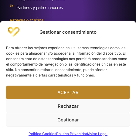
Partners y patrocinadores
FORMACIÓN
Formaciones
Gestionar consentimiento
RECURSOS Y BLOG
Blog
Para ofrecer las mejores experiencias, utilizamos tecnologías como las
Crowdlending inmobiliario
cookies para almacenar y/o acceder a la información del dispositivo. El
consentimiento de estas tecnologías nos permitirá procesar datos como
Cuentas y brokers
el comportamiento de navegación o las identificaciones únicas en este
sitio. No consentir o retirar el consentimiento, puede afectar
negativamente a ciertas características y funciones.
Club de Inversoras. Paseo de la Castellana, 216, (Torre Realia). Planta 8.
ACEPTAR
28046 Madrid. España.
Aviso Legal
Política de Privacidad
Política de Cookies
Rechazar
No somos asesoras financieras. Divulgamos contenidos informativos y
delegamos en profesionales las consultas y contenidos especializados en
inversión, ajenos a nosotras. Las rentabilidades pasadas no garantizan
Gestionar
rentabilidades futuras. El dinero invertido puede perderse total o parcialmente.
Solo debes invertir aquello que puedas permitirte perder.
Politica Cookies
Politica Privacidad
Aviso Legal