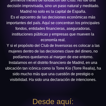
primeros meses de fundación del Club. No fue una
decisión improvisada, sino un paso natural y meditado.
Madrid no solo es la capital de España.
Es el epicentro de las decisiones económicas más
importantes del país. Aquí se concentran los principales
fondos, entidades financieras, aseguradoras,
instituciones públicas y empresas que mueven la
economía real.
Y si el propósito del Club de Inversoras es colocar a las
mujeres dentro de las decisiones clave del dinero, no
podíamos quedarnos al margen de ese entorno.
Instalarnos en el distrito financiero de Madrid, en una
ubicación tan icónica como la Torre Kio (Torre Realia), ha
sido mucho más que una cuestión de prestigio o
visibilidad. Ha sido una declaración de intenciones.
Desde aquí: