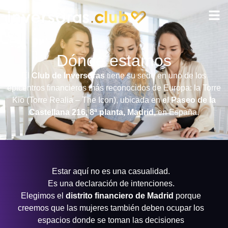
Dónde estamos
El
Club de Inversoras
tiene su sede en uno de los
epicentros financieros más reconocidos de Europa: la Torre
Kio (Torre Realia – The Icon), ubicada en
el Paseo de la
Castellana 216, 8ª planta, Madrid,
en España.
Estar aquí no es una casualidad.
Es una declaración de intenciones.
Elegimos el
distrito financiero de Madrid
porque
creemos que las mujeres también deben ocupar los
espacios donde se toman las decisiones