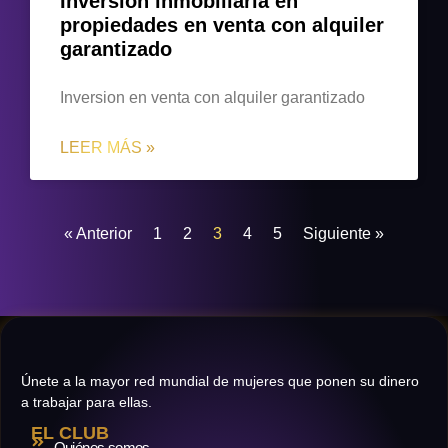
Inversion inmobiliaria en
propiedades en venta con alquiler
garantizado
Inversion en venta con alquiler garantizado
LEER MÁS »
« Anterior
1
2
3
4
5
Siguiente »
Únete a la mayor red mundial de mujeres que ponen su dinero
a trabajar para ellas.
EL CLUB
Quiénes somos