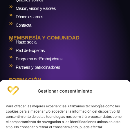
Misión, visión y valores
Dónde estamos
Contacta
MEMBRESÍA Y COMUNIDAD
Hazte socia
Red de Expertas
Programa de Embajadoras
Partners y patrocinadores
FORMACIÓN
Formaciones
Gestionar consentimiento
RECURSOS Y BLOG
Blog
Para ofrecer las mejores experiencias, utilizamos tecnologías como las
Crowdlending inmobiliario
cookies para almacenar y/o acceder a la información del dispositivo. El
consentimiento de estas tecnologías nos permitirá procesar datos como
Cuentas y brokers
el comportamiento de navegación o las identificaciones únicas en este
sitio. No consentir o retirar el consentimiento, puede afectar