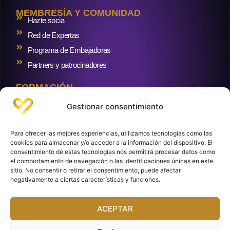
MEMBRESÍA Y COMUNIDAD
Hazte socia
Red de Expertas
Programa de Embajadoras
Partners y patrocinadores
FORMACIÓN
Formaciones
Gestionar consentimiento
RECURSOS Y BLOG
Blog
Para ofrecer las mejores experiencias, utilizamos tecnologías como las
Crowdlending inmobiliario
cookies para almacenar y/o acceder a la información del dispositivo. El
consentimiento de estas tecnologías nos permitirá procesar datos como
Cuentas y brokers
el comportamiento de navegación o las identificaciones únicas en este
sitio. No consentir o retirar el consentimiento, puede afectar
negativamente a ciertas características y funciones.
Club de Inversoras. Paseo de la Castellana, 216, (Torre Realia). Planta 8.
ACEPTAR
28046 Madrid. España.
Aviso Legal
Política de Privacidad
Política de Cookies