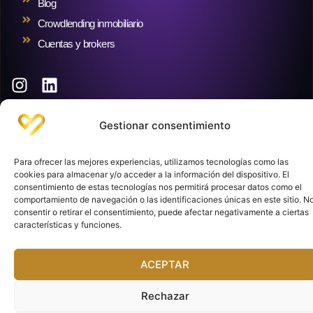
Blog
Crowdlending inmobiliario
Cuentas y brokers
Club de Inversoras. Paseo de la Castellana, 216, (Torre Realia). Planta 8.
28046 Madrid. España.
Gestionar consentimiento
Aviso Legal
Política de Privacidad
Política de Cookies
No somos asesoras financieras. Divulgamos contenidos informativos y
Para ofrecer las mejores experiencias, utilizamos tecnologías como las
delegamos en profesionales las consultas y contenidos especializados en
cookies para almacenar y/o acceder a la información del dispositivo. El
inversión, ajenos a nosotras. Las rentabilidades pasadas no garantizan
consentimiento de estas tecnologías nos permitirá procesar datos como el
rentabilidades futuras. El dinero invertido puede perderse total o parcialmente.
comportamiento de navegación o las identificaciones únicas en este sitio. N
Solo debes invertir aquello que puedas permitirte perder.
consentir o retirar el consentimiento, puede afectar negativamente a ciertas
características y funciones.
ACEPTAR
Rechazar