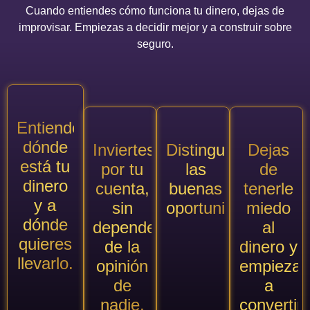
Cuando entiendes cómo funciona tu dinero, dejas de
improvisar. Empiezas a decidir mejor y a construir sobre
seguro.
Entiendes
dónde
Inviertes
Distingues
Dejas
está tu
por tu
las
de
dinero
cuenta,
buenas
tenerle
y a
sin
oportunidades.
miedo
dónde
depender
al
quieres
de la
dinero y
llevarlo.
opinión
empiezas
de
a
nadie.
convertirl