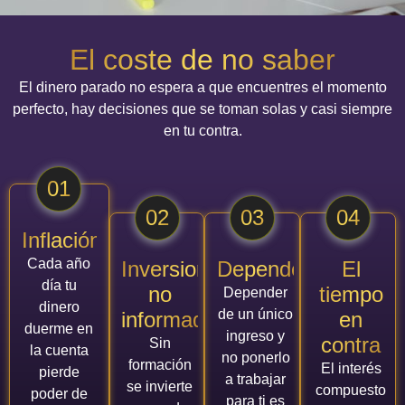
El coste de no saber
El dinero parado no espera a que encuentres el momento
perfecto, hay decisiones que se toman solas y casi siempre
en tu contra.
01
02
03
04
Inflación
Cada año
Inversiones
Dependencia
El
día tu
no
tiempo
Depender
dinero
de un único
informadas
en
duerme en
ingreso y
contra
Sin
la cuenta
no ponerlo
formación
El interés
pierde
a trabajar
se invierte
compuesto
poder de
para ti es