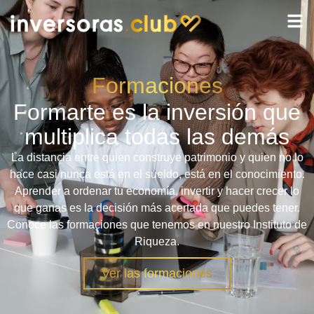
Formaciones
Formarte es la inversión que
multiplica todas las demás
La distancia entre quien construye patrimonio y quien no lo
hace casi nunca está en el sueldo, está en el conocimiento.
Aprender a ordenar tu economía, invertir y hacer crecer lo
que ganas es la decisión más acertada que puedes tener.
Conoce las formaciones que tenemos en nuestro Instituto de
Riqueza.
Ver las formaciones