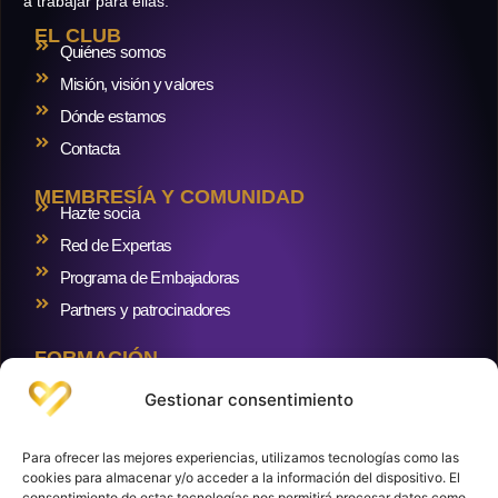
a trabajar para ellas.
EL CLUB
Quiénes somos
Misión, visión y valores
Dónde estamos
Contacta
MEMBRESÍA Y COMUNIDAD
Hazte socia
Red de Expertas
Programa de Embajadoras
Partners y patrocinadores
FORMACIÓN
Formaciones
Gestionar consentimiento
RECURSOS Y BLOG
Blog
Para ofrecer las mejores experiencias, utilizamos tecnologías como las
Crowdlending inmobiliario
cookies para almacenar y/o acceder a la información del dispositivo. El
consentimiento de estas tecnologías nos permitirá procesar datos como