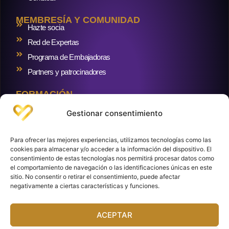
MEMBRESÍA Y COMUNIDAD
Hazte socia
Red de Expertas
Programa de Embajadoras
Partners y patrocinadores
FORMACIÓN
Formaciones
Gestionar consentimiento
RECURSOS Y BLOG
Blog
Para ofrecer las mejores experiencias, utilizamos tecnologías como las
Crowdlending inmobiliario
cookies para almacenar y/o acceder a la información del dispositivo. El
consentimiento de estas tecnologías nos permitirá procesar datos como
Cuentas y brokers
el comportamiento de navegación o las identificaciones únicas en este
sitio. No consentir o retirar el consentimiento, puede afectar
negativamente a ciertas características y funciones.
Club de Inversoras. Paseo de la Castellana, 216, (Torre Realia). Planta 8.
ACEPTAR
28046 Madrid. España.
Aviso Legal
Política de Privacidad
Política de Cookies