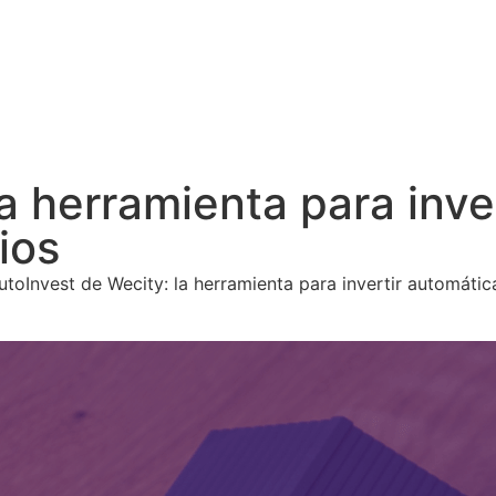
la herramienta para inv
ios
utoInvest de Wecity: la herramienta para invertir automáti